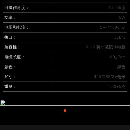
可操作角度：
6.5-45度
功率：
5W
电压和电流：
5V-≤1000mA
接口：
USB*2
兼容性：
9-19 英寸笔记本电脑
电缆长度：
60±2cm
颜色：
黑色
尺寸：
400*288*36毫米
重量：
1150±5克