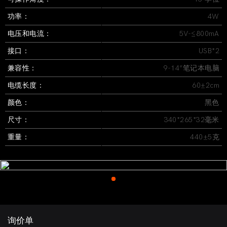
功率：
4W
电压和电流：
5V-≤800mA
接口：
USB*2
兼容性：
9-14”笔记本电脑
电缆长度：
60±2cm
颜色：
黑色
尺寸：
340*265*32毫米
重量：
440±5克
询价单