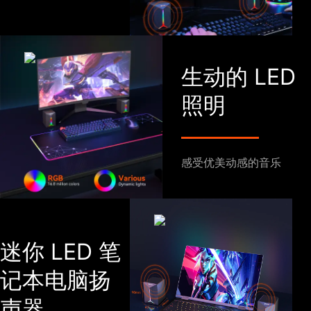
生动的 LED
照明
感受优美动感的音乐
迷你 LED 笔
记本电脑扬
声器