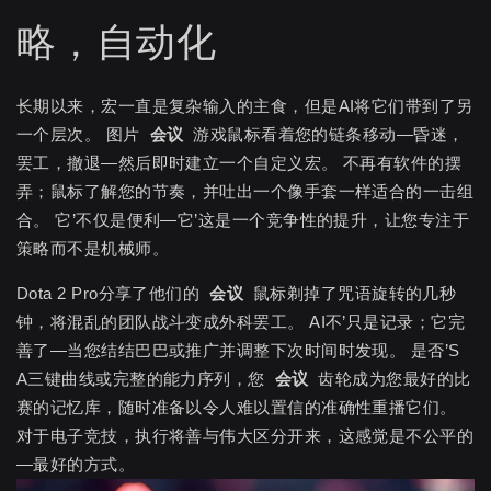
略，自动化
长期以来，宏一直是复杂输入的主食，但是AI将它们带到了另
一个层次。 图片
会议
游戏鼠标看着您的链条移动—昏迷，
罢工，撤退—然后即时建立一个自定义宏。 不再有软件的摆
弄；鼠标了解您的节奏，并吐出一个像手套一样适合的一击组
合。 它’不仅是便利—它’这是一个竞争性的提升，让您专注于
策略而不是机械师。
Dota 2 Pro分享了他们的
会议
鼠标剃掉了咒语旋转的几秒
钟，将混乱的团队战斗变成外科罢工。 AI不’只是记录；它完
善了—当您结结巴巴或推广并调整下次时间时发现。 是否’S
A三键曲线或完整的能力序列，您
会议
齿轮成为您最好的比
赛的记忆库，随时准备以令人难以置信的准确性重播它们。
对于电子竞技，执行将善与伟大区分开来，这感觉是不公平的
—最好的方式。