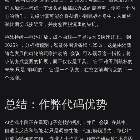
可以加深—考虑一下爆头的抽搐或近战的轰鸣声，使每一个内
心的动作。 边缘计算可能会将AI缩小到鼠标本身中，从而将
潜伏期切成接近零，并使您摆脱沉重的钻机。
挑战持续—电池排放，成本曲线—但是技术’S快速赶上。 到
2025年，分析师预测，智能外围设备增长25％，这是由渴望
随之发展的齿轮的玩家推动的
会议
可以领导这一指控，将
小鼠变成意图的扩展，而不仅仅是工具。 它’不难看到鼠标的
未来’只是 “聪明的”—它’是一个队友，在您之前期待您的下一
个比赛。
总结：作弊代码优势
AI游戏小鼠正在重写电子竞技的规则，并且
会议
在其中。
自适应反应和智能宏’只是调整性能—他们解锁潜力，每秒钟
都成为精确的杰作。 专业人士称之为 “作弊代码齿轮” 不是因