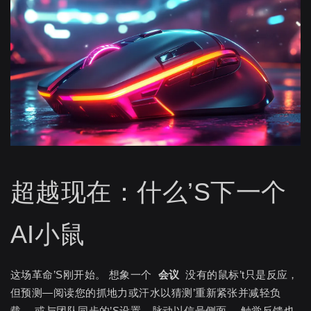
超越现在：什么’S下一个
AI小鼠
这场革命’S刚开始。 想象一个
会议
没有的鼠标’t只是反应，
但预测—阅读您的抓地力或汗水以猜测’重新紧张并减轻负
载。 或与团队同步的’S设置，脉动以信号侧面。 触觉反馈也