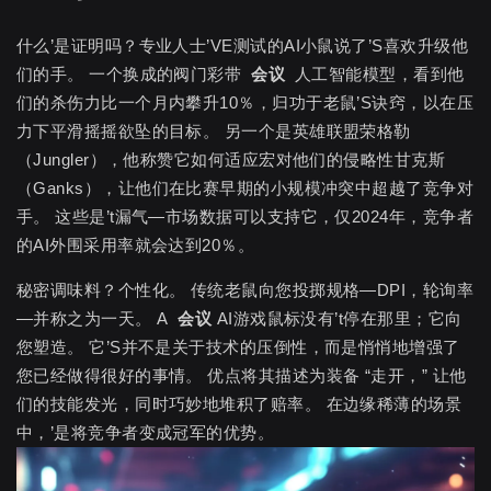
什么’是证明吗？专业人士’VE测试的AI小鼠说了’S喜欢升级他
们的手。 一个换成的阀门彩带
会议
人工智能模型，看到他
们的杀伤力比一个月内攀升10％，归功于老鼠’S诀窍，以在压
力下平滑摇摇欲坠的目标。 另一个是英雄联盟荣格勒
（Jungler），他称赞它如何适应宏对他们的侵略性甘克斯
（Ganks），让他们在比赛早期的小规模冲突中超越了竞争对
手。 这些是’t漏气—市场数据可以支持它，仅2024年，竞争者
的AI外围采用率就会达到20％。
秘密调味料？个性化。 传统老鼠向您投掷规格—DPI，轮询率
—并称之为一天。 A
会议
AI游戏鼠标没有’t停在那里；它向
您塑造。 它’S并不是关于技术的压倒性，而是悄悄地增强了
您已经做得很好的事情。 优点将其描述为装备 “走开，” 让他
们的技能发光，同时巧妙地堆积了赔率。 在边缘稀薄的场景
中，’是将竞争者变成冠军的优势。