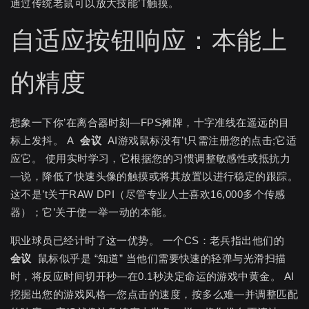
通过传统老鼠可以放大技能’T触摸。
自适应按钮响应：本能上
的精度
想象一下你’在离合器时刻—FPS摊牌，十字准线在遥远的目
标上发抖。 A
会议
AI游戏鼠标没有’t只需注册您的点击;它适
应它。 使用实时学习，它根据您的习惯调整敏感性或抵抗力
—说，降低了快速头像的触摸或将其放置以进行稳定的跟踪。
这不是’t关于RAW DPI（尽管专业人士喜欢16,000多个传感
器）；它’关于使一举一动的本能。
职业球员已经计时了这一优势。 一个CS：老兵指出他们的
会议
鼠标似乎是 “知道” 当他们需要快速的轻弹与光滑扫描
时，将反应时间切开秒—在0.1秒决定命运的游戏中黄金。 AI
挖掘出您的游戏风格—您点击的速度，按多么难—并调整匹配