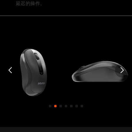
延迟的操作。